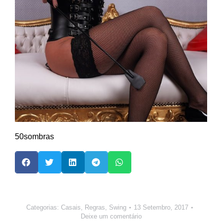
50sombras
Categorias:
Casais
,
Regras
,
Swing
13 Setembro, 2017
Deixe um comentário